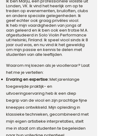
Ik ben Marju, een professionele violiste uit
Londen, VK. Ik vind het heerlijk om op te
treden op evenementen, bruiloften, clubs
en andere speciale gelegenheden. Ik
geef echter ook graag privéles viool.
Ik heb mijn vaardigheden van jongs af
aan geleerd en ik ben ook een trotse M.A.
afgestudeerd in Solo Violin Performance
uit Helsinki, Finland. Ik speel viool sinds ik 8
jaar oud was, en nu vind ik het geweldig
om mijn passie en kennis te delen met
studenten van alle leeftijden.
Waarom mij kiezen als je vioolleraar? Laat
het me je vertellen:
Ervaring en expertise:
Met jarenlange
toegewijde praktijk- en
uitvoeringservaring heb ik een diep
begrip van de viool en zijn prachtige fijne
kneepjes ontwikkeld. Mijn opleiding in
klassieke technieken, gecombineerd met
mijn eigen artistieke interpretaties, stelt
me in staat om studenten te begeleiden
naar hun volledige potentieel.