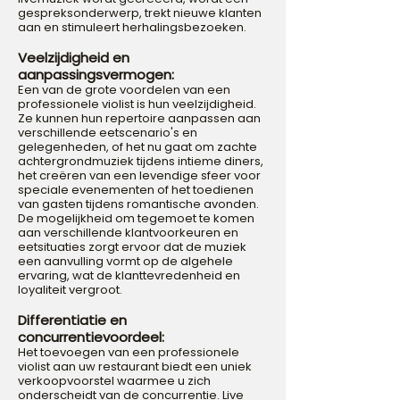
gespreksonderwerp, trekt nieuwe klanten
aan en stimuleert herhalingsbezoeken.
Veelzijdigheid en
aanpassingsvermogen:
Een van de grote voordelen van een
professionele violist is hun veelzijdigheid.
Ze kunnen hun repertoire aanpassen aan
verschillende eetscenario's en
gelegenheden, of het nu gaat om zachte
achtergrondmuziek tijdens intieme diners,
het creëren van een levendige sfeer voor
speciale evenementen of het toedienen
van gasten tijdens romantische avonden.
De mogelijkheid om tegemoet te komen
aan verschillende klantvoorkeuren en
eetsituaties zorgt ervoor dat de muziek
een aanvulling vormt op de algehele
ervaring, wat de klanttevredenheid en
loyaliteit vergroot.
Differentiatie en
concurrentievoordeel:
Het toevoegen van een professionele
violist aan uw restaurant biedt een uniek
verkoopvoorstel waarmee u zich
onderscheidt van de concurrentie. Live