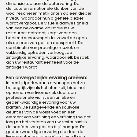
dimensie toe aan de eetervaring. De
delicate en emotionele klanken van de
viool resoneren met klanten op een dieper
niveau, waardoor hun algehele plezier
wordt vergroot. De visuele aanwezigheid
van een bekwame violist die in uw
restaurant optreedt, zorgt voor een
boeiend schouwspel dat zowel de ogen
als de oren van gasten aanspreekt. De
combinatie van prachtige muziek en
vakkundig optreden verhoogt de
zintuiglijke ervaring, waardoor elk bezoek
aan uw restaurant een feest voor de
zintuigen wordt.
Een onvergetelijke ervaring creëren:
In een tijdperk waarin ervaringen net zo
belangrijk zijn als het eten zelf, biedt het
opnemen van livemuziek door een
professionele violist een unieke en
gedenkwaardige ervaring voor uw
klanten. De rustgevende en soulvolle
deuntjes van de violist voegen een
element van verfijning en verfijning toe dat
lang na het verlaten van uw restaurant in
de hoofden van gasten blijft hangen. De
gedenkwaardige ervaring die door de
livemuziek wordt gecreëerd, wordt een