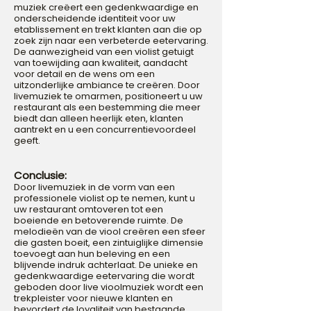
muziek creëert een gedenkwaardige en
onderscheidende identiteit voor uw
etablissement en trekt klanten aan die op
zoek zijn naar een verbeterde eetervaring.
De aanwezigheid van een violist getuigt
van toewijding aan kwaliteit, aandacht
voor detail en de wens om een
uitzonderlijke ambiance te creëren. Door
livemuziek te omarmen, positioneert u uw
restaurant als een bestemming die meer
biedt dan alleen heerlijk eten, klanten
aantrekt en u een concurrentievoordeel
geeft.
Conclusie
:
Door livemuziek in de vorm van een
professionele violist op te nemen, kunt u
uw restaurant omtoveren tot een
boeiende en betoverende ruimte. De
melodieën van de viool creëren een sfeer
die gasten boeit, een zintuiglijke dimensie
toevoegt aan hun beleving en een
blijvende indruk achterlaat. De unieke en
gedenkwaardige eetervaring die wordt
geboden door live vioolmuziek wordt een
trekpleister voor nieuwe klanten en
bevordert de loyaliteit van bestaande