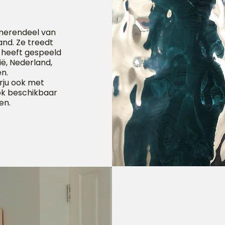
t merendeel van
and. Ze treedt
Ze heeft gespeeld
ië, Nederland,
en.
rju ook met
ok beschikbaar
en.