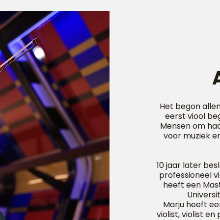
Het begon allem
eerst viool be
Mensen om haar
voor muziek e
10 jaar later be
professioneel vi
heeft een Mast
Universit
Marju heeft een
violist, violist 