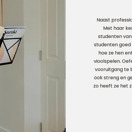
Naast professi
Met haar ken
studenten van a
studenten goed 
hoe ze hen en
vioolspelen. Oef
vooruitgang te 
ook streng en ge
zo heeft ze het 