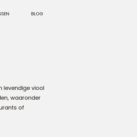
SSEN
BLOG
 levendige viool
eden, waaronder
urants of