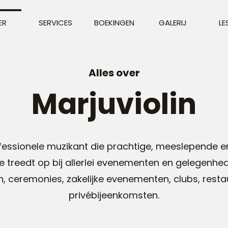
ER
SERVICES
BOEKINGEN
GALERIJ
LE
Alles over
Marjuviolin
fessionele muzikant die prachtige, meeslepende en
Ze treedt op bij allerlei evenementen en gelegenh
en, ceremonies, zakelijke evenementen, clubs, resta
privébijeenkomsten.