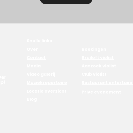
Snelle links
Over
Boekingen
Contact
Bruiloft violist
Media
Aanzoek violist
Video galerij
Club violist
ver
p!
Muziekrepertoire
Restaurant entertai
Locatie overzicht
Prive evenement
Blog