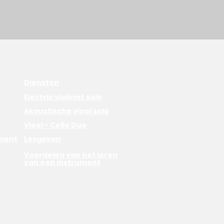
Diensten
Electric violinist solo
Akoustische viool solo
Viool - Cello Duo
nment
Lesgeven
Voordelen van het leren
van een instrument