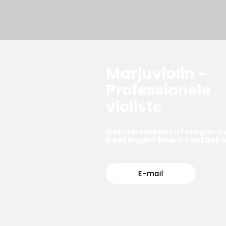
Marjuviolin -
Professionele
violiste
Geïnteresseerd of vragen o
boekingen? Neem contact o
E-mail