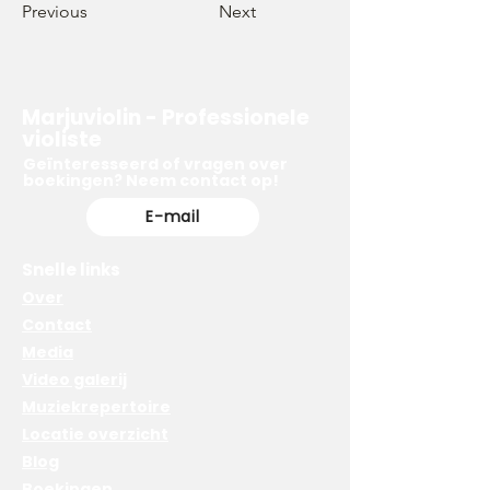
Previous
Next
Marjuviolin - Professionele
violiste
Geïnteresseerd of vragen over
boekingen? Neem contact op!
E-mail
Snelle links
Over
Contact
Media
Video galerij
Muziekrepertoire
Locatie overzicht
Blog
Boekingen