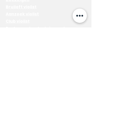
Bruiloft violist
Aanzoek violist
Club violist
Restaurant entertainment
Prive evenement
Diensten
Electric violinist solo
Akoustische viool solo
Viool - Cello Duo
Lesgeven
Voordelen van het leren van een
instrument