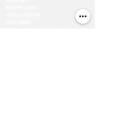
Bruiloft violist
Aanzoek violist
Club violist
Restaurant entertainment
Prive evenement
Diensten
Electric violinist solo
Akoustische viool solo
Viool - Cello Duo
Lesgeven
Voordelen van het leren van een
instrument