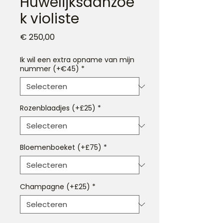
Huwelijksaanzoe
k violiste
Prijs
€ 250,00
Ik wil een extra opname van mijn
nummer (+€45)
*
Rozenblaadjes (+£25)
*
Bloemenboeket (+£75)
*
Champagne (+£25)
*