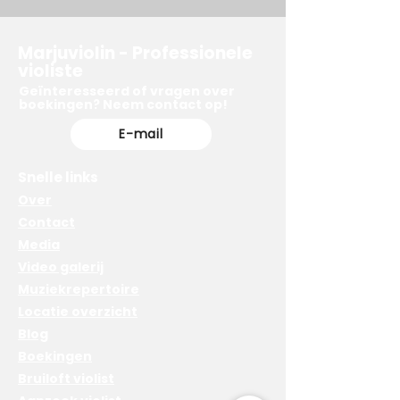
Marjuviolin - Professionele
violiste
Geïnteresseerd of vragen over
boekingen? Neem contact op!
E-mail
Snelle links
Over
Contact
Media
Video galerij
Muziekrepertoire
Locatie overzicht
Blog
Boekingen
Bruiloft violist