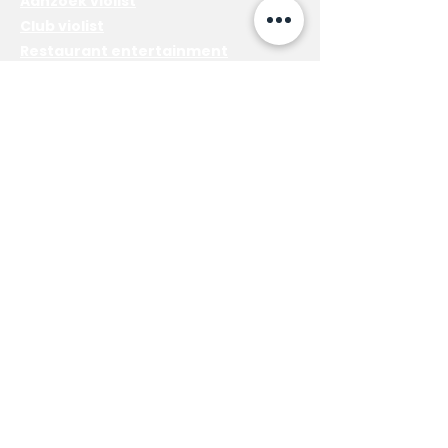
Aanzoek violist
Club violist
Restaurant entertainment
Prive evenement
Diensten
Electric violinist solo
Akoustische viool solo
Viool - Cello Duo
Lesgeven
Voordelen van het leren van een
instrument